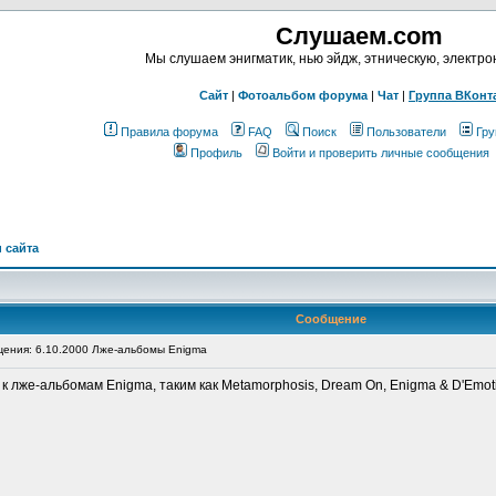
Слушаем.com
Мы слушаем энигматик, нью эйдж, этническую, электр
Сайт
|
Фотоальбом форума
|
Чат
|
Группа ВКонт
Правила форума
FAQ
Поиск
Пользователи
Гру
Профиль
Войти и проверить личные сообщения
 сайта
Сообщение
ения: 6.10.2000 Лже-альбомы Enigma
к лже-альбомам Enigma, таким как Metamorphosis, Dream On, Enigma & D'Emo