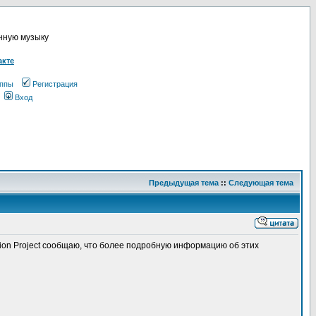
онную музыку
акте
ппы
Регистрация
Вход
Предыдущая тема
::
Следующая тема
tion Project сообщаю, что более подробную информацию об этих