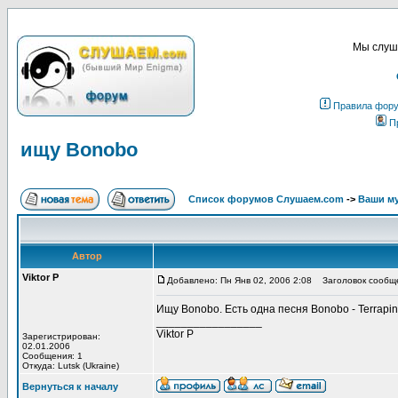
Мы слуша
Правила фор
П
ищу Bonobo
Список форумов Слушаем.com
->
Ваши м
Автор
Viktor P
Добавлено: Пн Янв 02, 2006 2:08
Заголовок сообще
Ищу Bonobo. Есть одна песня Bonobo - Terrapin
_________________
Viktor P
Зарегистрирован:
02.01.2006
Сообщения: 1
Откуда: Lutsk (Ukraine)
Вернуться к началу