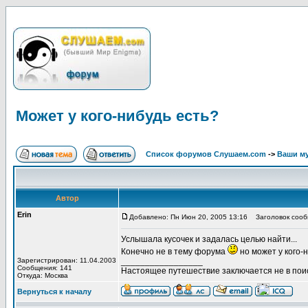
Может у кого-нибудь есть?
Список форумов Слушаем.com
->
Ваши м
Автор
Erin
Добавлено: Пн Июн 20, 2005 13:16
Заголовок сообщ
Услышала кусочек и задалась целью найти...
Конечно не в тему форума
но может у кого-
Зарегистрирован: 11.04.2003
_________________
Сообщения: 141
Настоящее путешествие заключается не в поис
Откуда: Москва
Вернуться к началу