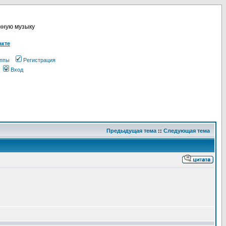
онную музыку
акте
ппы
Регистрация
Вход
Предыдущая тема
::
Следующая тема