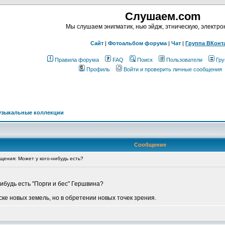
Слушаем.com
Мы слушаем энигматик, нью эйдж, этническую, электр
Сайт
|
Фотоальбом форума
|
Чат
|
Группа ВКонт
Правила форума
FAQ
Поиск
Пользователи
Гру
Профиль
Войти и проверить личные сообщения
узыкальные коллекции
Сообщение
ения: Может у кого-нибудь есть?
нибудь есть "Порги и бес" Гершвина?
ке новых земель, но в обретении новых точек зрения.