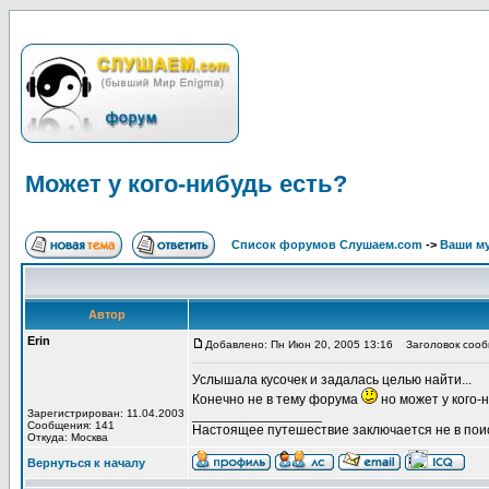
Может у кого-нибудь есть?
Список форумов Слушаем.com
->
Ваши м
Автор
Erin
Добавлено: Пн Июн 20, 2005 13:16
Заголовок сообщ
Услышала кусочек и задалась целью найти...
Конечно не в тему форума
но может у кого-
Зарегистрирован: 11.04.2003
_________________
Сообщения: 141
Настоящее путешествие заключается не в поис
Откуда: Москва
Вернуться к началу