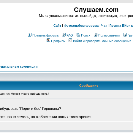
Слушаем.com
Мы слушаем энигматик, нью эйдж, этническую, электр
Сайт
|
Фотоальбом форума
|
Чат
|
Группа ВКонт
Правила форума
FAQ
Поиск
Пользователи
Гру
Профиль
Войти и проверить личные сообщения
узыкальные коллекции
Сообщение
ения: Может у кого-нибудь есть?
нибудь есть "Порги и бес" Гершвина?
ке новых земель, но в обретении новых точек зрения.