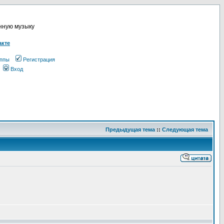
онную музыку
акте
ппы
Регистрация
Вход
Предыдущая тема
::
Следующая тема