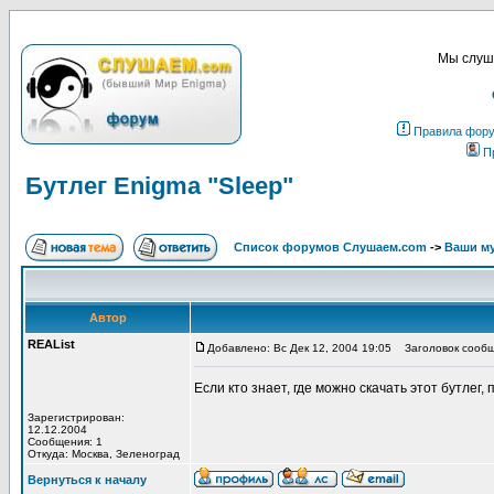
Мы слуша
Правила фор
П
Бутлег Enigma "Sleep"
Список форумов Слушаем.com
->
Ваши м
Автор
REAList
Добавлено: Вс Дек 12, 2004 19:05
Заголовок сообще
Если кто знает, где можно скачать этот бутлег
Зарегистрирован:
12.12.2004
Сообщения: 1
Откуда: Москва, Зеленоград
Вернуться к началу