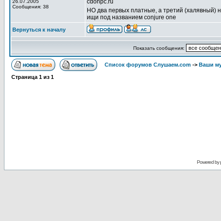
cdonpc.ru
26.07.2005
Сообщения: 38
НО два первых платные, а третий (халявный) 
ищи под названием conjure one
Вернуться к началу
Показать сообщения:
Список форумов Слушаем.com
->
Ваши м
Страница
1
из
1
Powered by 