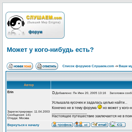
Может у кого-нибудь есть?
Список форумов Слушаем.com
->
Ваши м
Автор
Erin
Добавлено: Пн Июн 20, 2005 13:16
Заголовок сообщ
Услышала кусочек и задалась целью найти...
Конечно не в тему форума
но может у кого-
Зарегистрирован: 11.04.2003
_________________
Сообщения: 141
Настоящее путешествие заключается не в поис
Откуда: Москва
Вернуться к началу