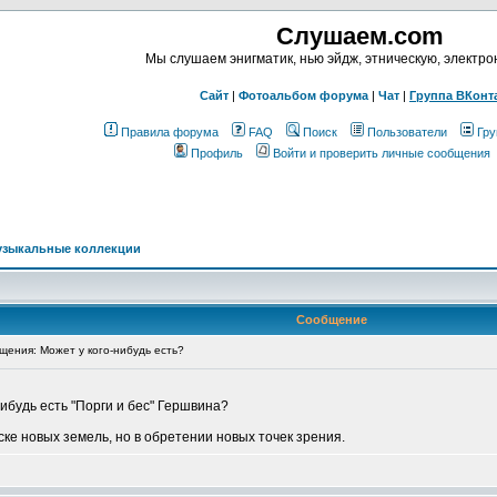
Слушаем.com
Мы слушаем энигматик, нью эйдж, этническую, электр
Сайт
|
Фотоальбом форума
|
Чат
|
Группа ВКонт
Правила форума
FAQ
Поиск
Пользователи
Гру
Профиль
Войти и проверить личные сообщения
узыкальные коллекции
Сообщение
ения: Может у кого-нибудь есть?
нибудь есть "Порги и бес" Гершвина?
ке новых земель, но в обретении новых точек зрения.