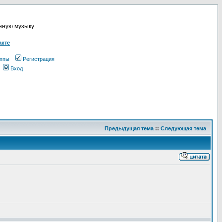
онную музыку
акте
ппы
Регистрация
Вход
Предыдущая тема
::
Следующая тема