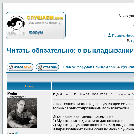
Мы слуша
Правила фор
П
Читать обязательно: о выкладывании
Список форумов Слушаем.com
->
Музыка
Автор
Merlin
Добавлено: Пт Июн 01, 2007 17:27
Заголовок сообщ
Administrator
С настоящего момента для публикации ссылок
только зарегистрированным пользователям.
Исключение составляет следующее:
1) Музыка, выкладываемая для опознания
2) Музыка, опубликованная в свободном доступ
В перечисленных выше случаях можно публико
_________________
Пол: