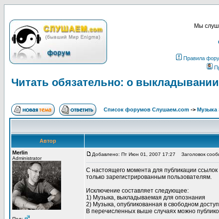
Мы слуша
Правила фор
П
Читать обязательно: о выкладывании
Список форумов Слушаем.com
->
Музыка 
Автор
Merlin
Добавлено: Пт Июн 01, 2007 17:27
Заголовок сообщ
Administrator
С настоящего момента для публикации ссылок
только зарегистрированным пользователям.
Исключение составляет следующее:
1) Музыка, выкладываемая для опознания
2) Музыка, опубликованная в свободном доступ
В перечисленных выше случаях можно публико
_________________
Пол: