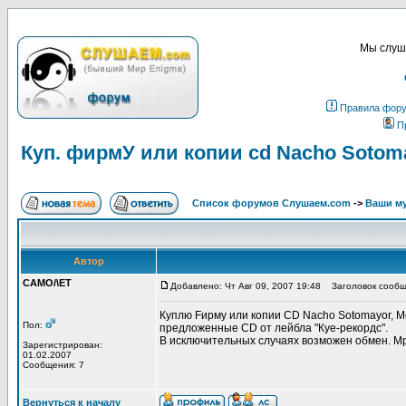
Мы слуша
Правила фор
П
Куп. фирмУ или копии cd Nacho Sotomayo
Список форумов Слушаем.com
->
Ваши м
Автор
CAMO/\ET
Добавлено: Чт Авг 09, 2007 19:48
Заголовок сообщен
Куплю Fирму или копии CD Nacho Sotomayor, Meh
Пол:
предложенные CD от лейбла "Куе-рекордс".
В исключительных случаях возможен обмен. Mp
Зарегистрирован:
01.02.2007
Сообщения: 7
Вернуться к началу