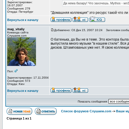
Зарегистрирован:
Да нема базару! Что захочешь. Mythos - м
16.07.2007
Сообщения: 278
Откуда: Петербург
"Домашняя коллекция" это ресурс такой что л
Вернуться к началу
mag_vitaliy
Добавлено: Сб Дек 15, 2007 10:24
Заголовок сообщ
Команда сайта
Слушаем.com
О батенька, да Вы не в теме. Это контора была
выпустила много музыки "в нашем стиле". Вся
дисков. Штампованых уже нет. Я свою коллекци
Пол:
Зарегистрирован: 17.11.2004
Сообщения: 573
Откуда: Kiev
Вернуться к началу
Показать сообщения:
Список форумов Слушаем.com
->
Ваши м
Страница
1
из
1