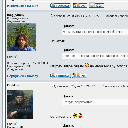
Вернуться к началу
mag_vitaliy
Добавлено: Пт Дек 14, 2007 22:39
Заголовок сообщ
Команда сайта
Слушаем.com
Цитата:
А я могу отдать только по обычной почте.
Не катит!
Цитата:
2 Mythosа - Iridescence и Introspection :Р И.
Пол:
Зарегистрирован: 17.11.2004
От руки загребущие!
Да нема базару! Что за
Сообщения: 573
Откуда: Kiev
Вернуться к началу
Drakkon
Добавлено: Сб Дек 15, 2007 3:51
Заголовок сообще
Цитата:
От руки загребущие!
есть немного
Пол:
Цитата:
Возраст: 38