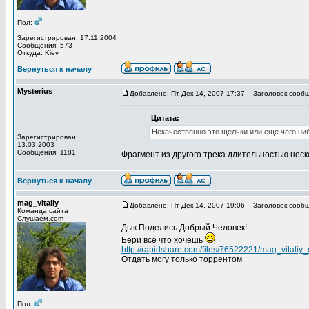
Пол:
Зарегистрирован: 17.11.2004
Сообщения: 573
Откуда: Kiev
Вернуться к началу
Mysterius
Добавлено: Пт Дек 14, 2007 17:37
Заголовок сообщ
Цитата:
Некачественно это щелчки или еще чего ни
Зарегистрирован:
13.03.2003
Сообщения: 1181
Фрагмент из другого трека длительностью неск
Вернуться к началу
mag_vitaliy
Добавлено: Пт Дек 14, 2007 19:06
Заголовок сообщ
Команда сайта
Слушаем.com
Дык Поделись Добрый Человек!
Бери все что хочешь
http://rapidshare.com/files/76522221/mag_vitaliy_c
Отдать могу только торрентом
Пол: