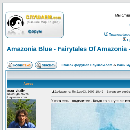
Мы слуша
Правила фор
П
Amazonia Blue - Fairytales Of Amazonia
Список форумов Слушаем.com
->
Ваши м
Автор
mag_vitaliy
Добавлено: Пн Дек 03, 2007 18:45
Заголовок сообщен
Команда сайта
Слушаем.com
У кого есть - поделитесь. Когда то он гулял в с