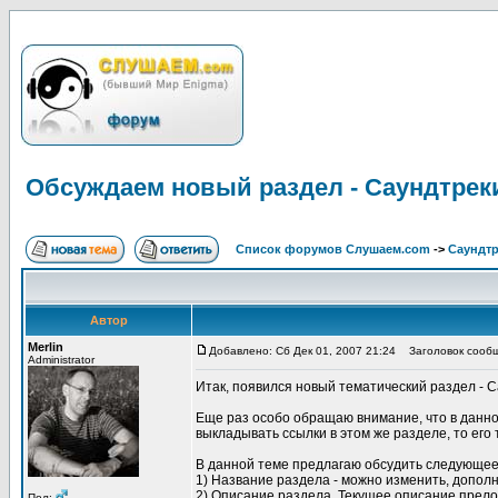
Обсуждаем новый раздел - Саундтрек
Список форумов Слушаем.com
->
Саундт
Автор
Merlin
Добавлено: Сб Дек 01, 2007 21:24
Заголовок сообщ
Administrator
Итак, появился новый тематический раздел - 
Еще раз особо обращаю внимание, что в данно
выкладывать ссылки в этом же разделе, то ег
В данной теме предлагаю обсудить следующее
1) Название раздела - можно изменить, допол
2) Описание раздела. Текущее описание прел
Пол: