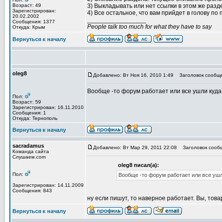
Возраст: 49
3) Выкладывать или нет ссылки в этом же разде
Зарегистрирован:
4) Все остальное, что вам прийдет в голову по 
20.02.2002
_________________
Сообщения: 1377
People talk too much for what they have to say
Откуда: Крым
Вернуться к началу
oleg8
Добавлено: Вт Ноя 16, 2010 1:49
Заголовок сообщен
Вообще -то форум работает или все ушли куда
Пол:
Возраст: 59
Зарегистрирован: 16.11.2010
Сообщения: 1
Откуда: Тернополь
Вернуться к началу
sacradamus
Добавлено: Вт Мар 29, 2011 22:08
Заголовок сообщ
Команда сайта
Слушаем.com
oleg8 писал(а):
Пол:
Вообще -то форум работает или все ушл
Зарегистрирован: 14.11.2009
Сообщения: 843
ну если пишут, то наверное работает. Вы, тов
Вернуться к началу