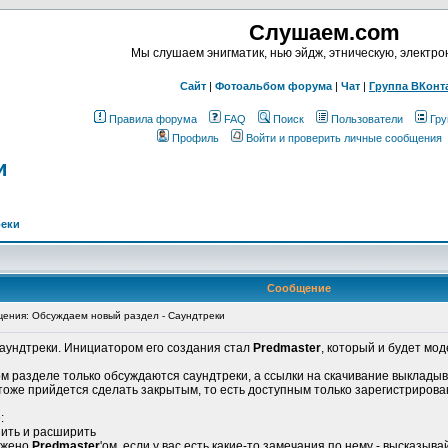
Слушаем.com
Мы слушаем энигматик, нью эйдж, этническую, электр
Сайт
|
Фотоальбом форума
|
Чат
|
Группа ВКонт
Правила форума
FAQ
Поиск
Пользователи
Гру
Профиль
Войти и проверить личные сообщения
и
реки
Сообщение
ения: Обсуждаем новый раздел - Саундтреки
Саундтреки. Инициатором его создания стал
Predmaster
, который и будет мо
м разделе только обсуждаются саундтреки, а ссылки на скачивание выкладыв
о тоже прийдется сделать закрытым, то есть доступным только зарегистриров
:
нить и расширить
ожено
Predmaster
'ом, если у вас есть какие-то замечания по нему - высказыва