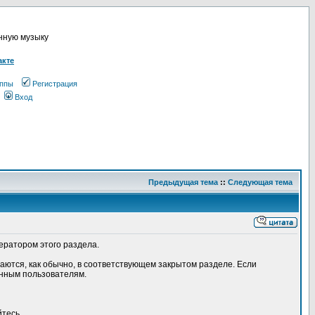
онную музыку
акте
ппы
Регистрация
Вход
Предыдущая тема
::
Следующая тема
дератором этого раздела.
аются, как обычно, в соответствующем закрытом разделе. Если
анным пользователям.
йтесь.