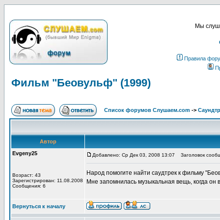
Мы слуша
Правила фор
П
Фильм "Беовульф" (1999)
Список форумов Слушаем.com
->
Саундт
Автор
Evgeny25
Добавлено: Ср Дек 03, 2008 13:07
Заголовок сообщ
Народ помогите найти саудтрек к фильму "Бео
Возраст: 43
Зарегистрирован: 11.08.2008
Мне запомнилась музыкальная вещь, когда он вх
Сообщения: 6
Вернуться к началу