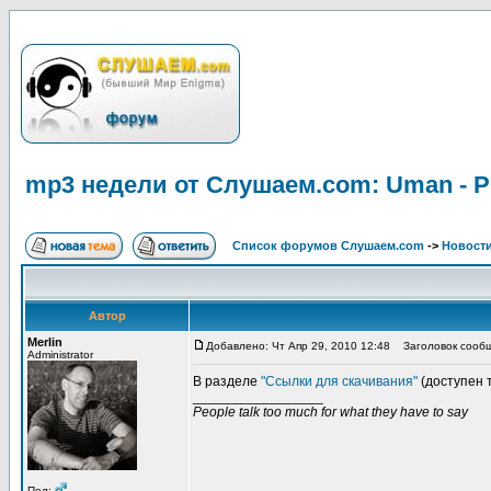
mp3 недели от Слушаем.com: Uman - Pu
Список форумов Слушаем.com
->
Новости
Автор
Merlin
Добавлено: Чт Апр 29, 2010 12:48
Заголовок сообще
Administrator
В разделе
"Ссылки для скачивания"
(доступен 
_________________
People talk too much for what they have to say
Пол: