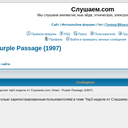
Слушаем.com
Мы слушаем энигматик, нью эйдж, этническую, электр
Сайт
|
Фотоальбом форума
|
Чат
|
Группа ВКонт
Правила форума
FAQ
Поиск
Пользователи
Гру
Профиль
Войти и проверить личные сообщения
rple Passage (1997)
 сайта
Сообщение
ния: mp3 недели от Слушаем.com: Uman - Purple Passage (1997)
только зарегистрированным пользователям) в теме "mp3 недели от Слушаем