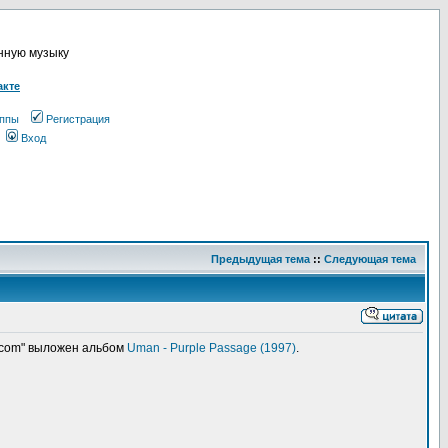
онную музыку
акте
ппы
Регистрация
Вход
Предыдущая тема
::
Следующая тема
.com" выложен альбом
Uman - Purple Passage (1997)
.