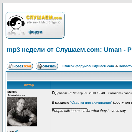
mp3 недели от Слушаем.com: Uman - Pu
Список форумов Слушаем.com
->
Новости
Автор
Merlin
Добавлено: Чт Апр 29, 2010 12:48
Заголовок сообще
Administrator
В разделе
"Ссылки для скачивания"
(доступен 
_________________
People talk too much for what they have to say
Пол: