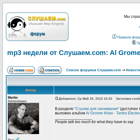
Мы слуша
Правила фор
П
mp3 недели от Слушаем.com: Al Gromer
Список форумов Слушаем.com
->
Новости
Автор
Merlin
Добавлено: Ср Май 26, 2010 16:33
Заголовок сообще
Administrator
В разделе
"Ссылки для скачивания"
(доступен 
выложен альбом
Al Gromer Khan - Tantra Electro
_________________
People talk too much for what they have to say
Пол: