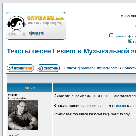
Мы слуша
Правила фор
П
Тексты песен Lesiem в Музыкальной 
Список форумов Слушаем.com
->
Новости
Автор
Merlin
Добавлено: Вс Июл 04, 2010 13:17
Заголовок сообщ
Administrator
В продолжение развития раздела
Lesiem
выло
_________________
People talk too much for what they have to say
Пол: