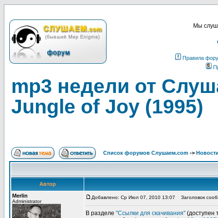
Мы слуша
Правила фор
П
mp3 недели от Слуш
Jungle of Joy (1995)
Список форумов Слушаем.com
->
Новости
Автор
Merlin
Добавлено: Ср Июл 07, 2010 13:07
Заголовок сообщ
Administrator
В разделе
"Ссылки для скачивания"
(доступен 