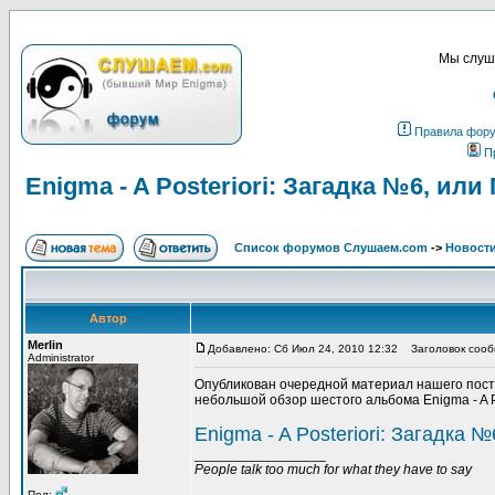
Мы слуша
Правила фор
П
Enigma - A Posteriori: Загадка №6, ил
Список форумов Слушаем.com
->
Новости
Автор
Merlin
Добавлено: Сб Июл 24, 2010 12:32
Заголовок сообще
Administrator
Опубликован очередной материал нашего пост
небольшой обзор шестого альбома Enigma - A Po
Enigma - A Posteriori: Загадка 
_________________
People talk too much for what they have to say
Пол: