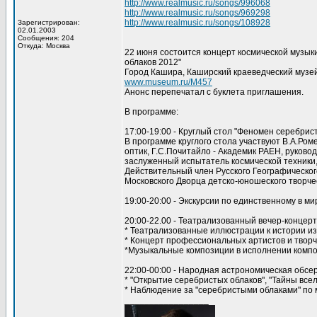
http://www.realmusic.ru/songs/996068
http://www.realmusic.ru/songs/969298
http://www.realmusic.ru/songs/108928
Зарегистрирован:
02.01.2003
Сообщения: 204
Откуда: Москва
22 июня состоится концерт космической музык
облаков 2012"
Город Кашира, Каширский краеведческий музей
www.museum.ru/M457
Анонс перепечатал с буклета приглашения.
В программе:
17:00-19:00 - Круглый стол "Феномен серебрис
В программе круглого стола участвуют В.А.Ро
оптик, Г.С.Почитайло - Академик РАЕН, руково
заслуженный испытатель космической техники,
Действительный член Русского Географическог
Московского Дворца детско-юношеского творче
19:00-20:00 - Экскурсии по единственному в м
20:00-22.00 - Театрализованный вечер-концерт
* Театрализованные иллюстрации к истории из
* Концерт профессиональных артистов и творч
*Музыкальные композиции в исполнении компо
22:00-00:00 - Народная астрономическая обсе
* "Открытие серебристых облаков", "Тайны все
* Наблюдение за "серебристыми облаками" по 
_________________