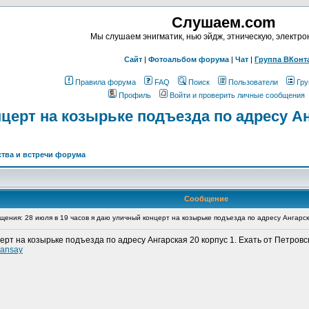
Слушаем.com
Мы слушаем энигматик, нью эйдж, этническую, электр
Сайт
|
Фотоальбом форума
|
Чат
|
Группа ВКонт
Правила форума
FAQ
Поиск
Пользователи
Гру
Профиль
Войти и проверить личные сообщения
церт на козырьке подъезда по адресу Анг
тва и встречи форума
Сообщение
ния: 28 июля в 19 часов я даю уличный концерт на козырьке подъезда по адресу Ангарска
ерт на козырьке подъезда по адресу Ангарская 20 корпус 1. Ехать от Петровск
/sansay