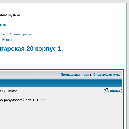
онную музыку
акте
ппы
Регистрация
Вход
арская 20 корпус 1.
Предыдущая тема
::
Следующая тема
я 20 корпус 1.
о-разумовской авт. 191, 215.