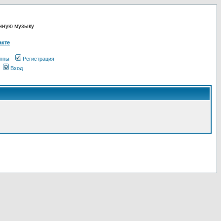
онную музыку
акте
ппы
Регистрация
Вход