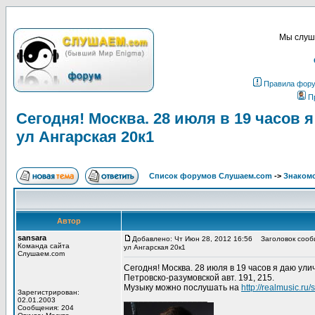
Мы слуша
Правила фор
П
Сегодня! Москва. 28 июля в 19 часов
ул Ангарская 20к1
Список форумов Слушаем.com
->
Знакомс
Автор
sansara
Добавлено: Чт Июн 28, 2012 16:56
Заголовок сообще
Команда сайта
ул Ангарская 20к1
Слушаем.com
Сегодня! Москва. 28 июля в 19 часов я даю ули
Петровско-разумовской авт. 191, 215.
Музыку можно послушать на
http://realmusic.ru
Зарегистрирован:
_________________
02.01.2003
Сообщения: 204