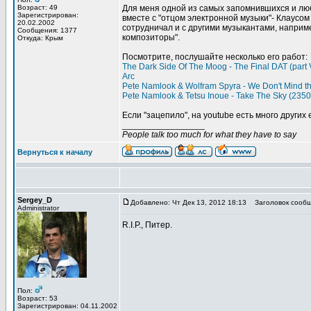
Возраст: 49
Для меня одной из самых запомнившихся и лю
Зарегистрирован:
вместе с "отцом электронной музыки"- Клаусом 
20.02.2002
сотрудничал и с другими музыкантами, например
Сообщения: 1377
композиторы".
Откуда: Крым
Посмотрите, послушайте несколько его работ:
The Dark Side Of The Moog - The Final DAT (part 
Arc
Pete Namlook & Wolfram Spyra - We Don't Mind the
Pete Namlook & Tetsu Inoue - Take The Sky (235
Если "зацепило", на youtube есть много других 
_________________
People talk too much for what they have to say
Вернуться к началу
Sergey_D
Добавлено: Чт Дек 13, 2012 18:13
Заголовок сообщ
Administrator
R.I.P., Питер.
Пол:
Возраст: 53
Зарегистрирован: 04.11.2002