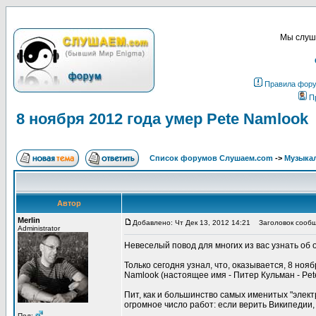
Мы слуша
Правила фор
П
8 ноября 2012 года умер Pete Namlook
Список форумов Слушаем.com
->
Музыка
Автор
Merlin
Добавлено: Чт Дек 13, 2012 14:21
Заголовок сообще
Administrator
Невеселый повод для многих из вас узнать об 
Только сегодня узнал, что, оказывается, 8 но
Namlook (настоящее имя - Питер Кульман - Pet
Пит, как и большинство самых именитых "элект
огромное число работ: если верить Википедии, 
Пол: