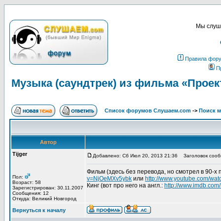
Мы слуша
Правила фор
П
Музыка (саундтрек) из фильма «Проект
Список форумов Слушаем.com
->
Поиск 
Автор
Tijger
Добавлено: Сб Июл 20, 2013 21:36
Заголовок сообщ
Фильм (здесь без перевода, но смотрел в 90-х
Пол:
v=NjOeMXv5ybk
или
http://www.youtube.com/wat
Возраст: 58
Кинг (вот про него на англ.:
http://www.imdb.co
Зарегистрирован: 30.11.2007
Сообщения: 12
Откуда: Великий Новгород
Вернуться к началу