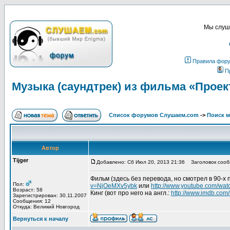
Мы слуша
Правила фор
П
Музыка (саундтрек) из фильма «Проект
Список форумов Слушаем.com
->
Поиск 
Автор
Tijger
Добавлено: Сб Июл 20, 2013 21:36
Заголовок сообщ
Фильм (здесь без перевода, но смотрел в 90-х
Пол:
v=NjOeMXv5ybk
или
http://www.youtube.com/wat
Возраст: 58
Кинг (вот про него на англ.:
http://www.imdb.co
Зарегистрирован: 30.11.2007
Сообщения: 12
Откуда: Великий Новгород
Вернуться к началу