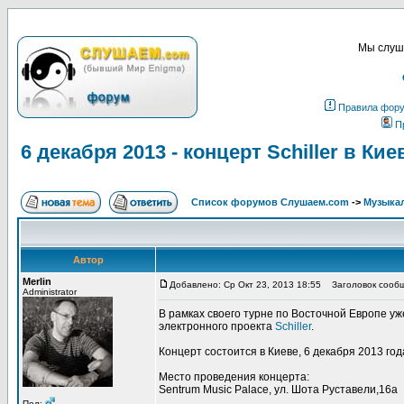
Мы слуша
Правила фор
П
6 декабря 2013 - концерт Schiller в Кие
Список форумов Слушаем.com
->
Музыка
Автор
Merlin
Добавлено: Ср Окт 23, 2013 18:55
Заголовок сообщен
Administrator
В рамках своего турне по Восточной Европе у
электронного проекта
Schiller
.
Концерт состоится в Киеве, 6 декабря 2013 год
Место проведения концерта:
Sentrum Music Palace, ул. Шота Руставели,16а
Пол: