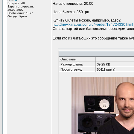
Возраст: 49
Начало концерта: 20:00
Зарегистрирован:
20.02.2002
Цена билета: 350 грн
Сообщения: 1377
Откуда: Крым
Купить билеты можно, например, здесь:
http://kiev.karabas.com/ru/--order/134724330.html
Оплата картой или банковским переводом, элек
Если кто из читающих это сообщение также бу
Описание:
Размер файла:
39.25 KB
Просмотрено:
50111 раз(а)