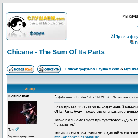
Мы слуша
Правила фор
П
Chicane - The Sum Of Its Parts
Список форумов Слушаем.com
->
Музыка
Автор
Invisible man
Добавлено: Вс Дек 14, 2014 21:59
Заголовок сообщен
Всем привет! 25 января выходит новый альбом
Of Its Parts, будут представлены как энергичн
Также в альбоме будет присутствовать удивит
"Гладиатор".
Пол:
Так что всем любителям мелодичной электрони
Зарегистрирован:
http://vk.com/chicanemusic