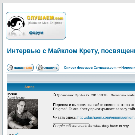
Интервью с Майклом Крету, посвящен
Список форумов Слушаем.com
->
Новости
Автор
Merlin
Добавлено: Ср Янв 27, 2016 23:08
Заголовок сообще
Administrator
Перевел и выложил на сайте свежее интервью 
Enigma". Также Крету приоткрывает завесу тай
Читать здесь:
http://slushaem.com/enigma/enigm
_________________
People talk too much for what they have to say
Пол: