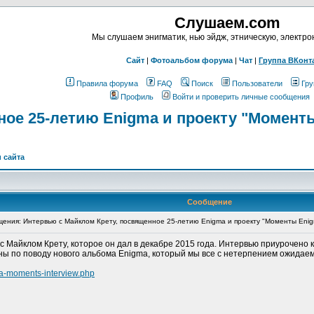
Слушаем.com
Мы слушаем энигматик, нью эйдж, этническую, электр
Сайт
|
Фотоальбом форума
|
Чат
|
Группа ВКонт
Правила форума
FAQ
Поиск
Пользователи
Гру
Профиль
Войти и проверить личные сообщения
ное 25-летию Enigma и проекту "Момент
 сайта
Сообщение
ния: Интервью с Майклом Крету, посвященное 25-летию Enigma и проекту "Моменты Eni
с Майклом Крету, которое он дал в декабре 2015 года. Интервью приурочен
ны по поводу нового альбома Enigma, который мы все с нетерпением ожидаем 
a-moments-interview.php