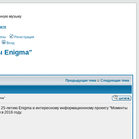
онную музыку
акте
ппы
Регистрация
Вход
ы Enigma"
Предыдущая тема
::
Следующая тема
gma"
о к 25-летию Enigma и интересному информационному проекту "Моменты
в 2016 году.