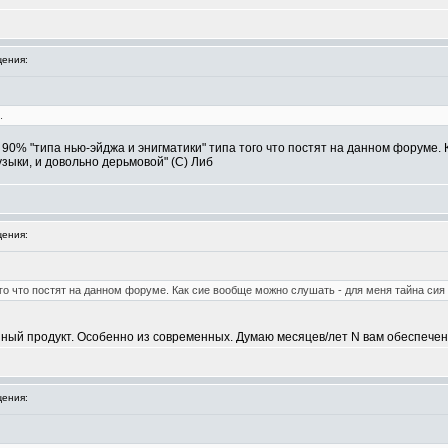
ения:
.
 90% "типа нью-эйджа и энигматики" типа того что постят на данном форуме. 
зыки, и довольно дерьмовой" (С) Либ
ения:
ого что постят на данном форуме. Как сие вообще можно слушать - для меня тайна сия в
ый продукт. Особенно из современных. Думаю месяцев/лет N вам обеспечено на 
ения: