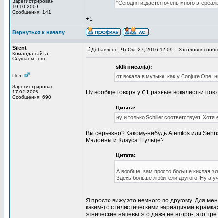
Зарегистрирован:
"Сегодня издается очень много этереал
19.10.2009
Сообщения: 141
+1
Вернуться к началу
Silent
Добавлено: Чт Окт 27, 2016 12:09
Заголовок сообщ
Команда сайта
Слушаем.com
sklk писал(а):
Пол:
от вокала в музыке, как у Conjure One, 
Зарегистрирован:
17.02.2003
Ну вообще говоря у С1 разные вокалистки пою
Сообщения: 690
Цитата:
ну и только Schiller соответствует. Хот
Вы серьёзно? Какому-нибудь Atemlos или Sehns
Мадонны и Клауса Шульце?
Цитата:
А вообще, вам просто больше кислая эле
Здесь больше любители другого. Ну а уч
Я просто вижу это немного по другому. Для м
каким-то стилистическими вариациями в рамках
этнические напевы это даже не второ-, это тр