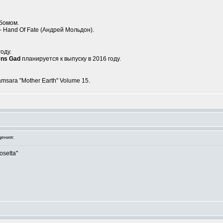
бомом.
- Hand Of Fate (Андрей Мольдон).
оду.
ens Gad
планируется к выпуску в 2016 году.
amsara "Mother Earth" Volume 15.
ения:
setta"