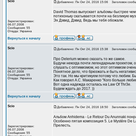
Scio
Добавлено: Пн Окт 24, 2016 15:06
Заголовок сообщ
David Thomas выпускает альбомы быстрее чем 
потихоньку скатывается почти на безликую муз
Эх Дэвид, Дэвид. Ведь мы тебя обожали.
Зарегистрирован:
06.07.2008
Сообщения: 55
Откуда: Украина
Вернуться к началу
Scio
Добавлено: Пн Окт 24, 2016 15:38
Заголовок сообщ
Про Delerium можно сказать то же самое.
Будучи некогда почти легендарным проектом, 
слушать с оптимизмом, но этот оптимизм очень
Зарегистрирован:
Понятное дело, что брюзжать и быть негативис
06.07.2008
Сообщения: 55
Это так. Но мы критикуем потому что любим. 
Откуда: Украина
Как говорил А.С. Макаренко "Кого больше любим
Вот одна надежда осталась на Law Of Thr3e.
Будем ждать до 2017. ))
Вернуться к началу
Scio
Добавлено: Пн Окт 24, 2016 18:50
Заголовок сообщ
Альбом Anhidema - Lе Rеtour Du Anunnaki понр
Особенно пятая композиция 5. Le Mystère De La
Прелесть.
Зарегистрирован:
06.07.2008
Сообщения: 55