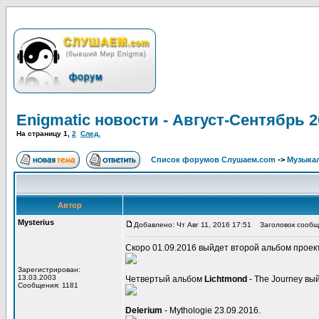
Enigmatic новости - Август-Сентябрь 2
На страницу
1
,
2
След.
Список форумов Слушаем.com
->
Музыка
Автор
Mysterius
Добавлено: Чт Авг 11, 2016 17:51
Заголовок сообщен
Скоро 01.09.2016 выйдет второй альбом прое
Зарегистрирован:
13.03.2003
Четвертый альбом
Lichtmond
- The Journey вы
Сообщения: 1181
Delerium
- Mythologie 23.09.2016.