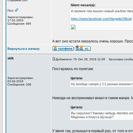
Слушаем.com
Silent писал(а):
Пол:
А промеж тем вышел новый альбом Vange
Зарегистрирован:
https://www.facebook.com/VangelisOfficial
17.02.2003
Сообщения: 690
А вот оно кстати оказалось очень хорошо. Про
Вернуться к началу
sklk
Добавлено: Пт Окт 28, 2016 11:08
Заголовок сообщ
Постараюсь по пунктам:
Зарегистрирован:
Цитата:
03.04.2016
Ну вообще говоря у С1 разные вокалист
Сообщения: 108
Никогда не воспринимал вокал в таком жанре. М
Цитата:
Вы серьёзно? Какому-нибудь Atemlos или
Мадонны и Клауса Шульце?
У меня так, услышал в первый раз, от того и 