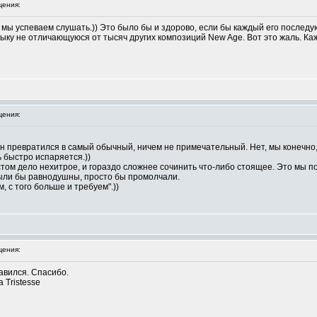
ения:
мы успеваем слушать.)) Это было бы и здорово, если бы каждый его послед
ыку не отличающуюся от тысяч других композиций New Age. Вот это жаль. Каж
ения:
он превратился в самый обычный, ничем не примечательный. Нет, мы конечно,
 быстро испаряется.))
том дело нехитрое, и гораздо сложнее сочинить что-либо стоящее. Это мы п
Были бы равнодушны, просто бы промолчали.
, с того больше и требуем".))
ения:
авился. Спасибо.
 Tristesse