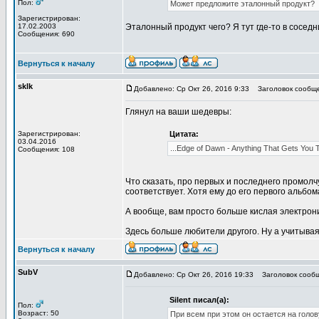
Пол:
Может предложите эталонный продукт?
Зарегистрирован:
17.02.2003
Эталонный продукт чего? Я тут где-то в сосед
Сообщения: 690
Вернуться к началу
sklk
Добавлено: Ср Окт 26, 2016 9:33
Заголовок сообще
Глянул на ваши шедевры:
Зарегистрирован:
Цитата:
03.04.2016
...Edge of Dawn - Anything That Gets You Th
Сообщения: 108
Что сказать, про первых и последнего промолчу, 
соответствует. Хотя ему до его первого альбом
А вообще, вам просто больше кислая электроник
Здесь больше любители другого. Ну а учитывая 
Вернуться к началу
SubV
Добавлено: Ср Окт 26, 2016 19:33
Заголовок сообщ
Silent писал(а):
Пол:
Возраст: 50
При всем при этом он остается на голов