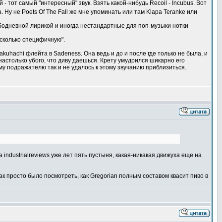
- тот самый "интересный" звук. Взять какой-нибудь Recoil - Incubus. Вот
 Ну не Poets Of The Fall же мне упоминать или там Klapa Teranke или
ободневной лирикой и иногда нестандартные для поп-музыки нотки
несколько специфичную".
uhachi флейта в Sadeness. Она ведь и до и после где только не была, и
у настолько убого, что диву даешься. Крету умудрился шикарно его
у подражателю так и не удалось к этому звучанию приблизиться.
industrialreviews уже лет пять пустыня, какая-никакая движуха еще на
ак просто было посмотреть, как Gregorian полным составом квасит пиво в