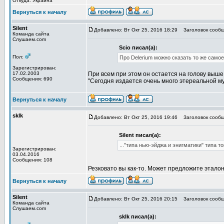
Откуда: Украина
Вернуться к началу
Silent
Добавлено: Вт Окт 25, 2016 18:29
Заголовок сообщ
Команда сайта
Слушаем.com
Scio писал(а):
Пол:
Про Delerium можно сказать то же самое
Зарегистрирован:
17.02.2003
При всем при этом он остается на голову выше
Сообщения: 690
"Сегодня издается очень много этереальной му
Вернуться к началу
sklk
Добавлено: Вт Окт 25, 2016 19:46
Заголовок сообщ
Silent писал(а):
..."типа нью-эйджа и энигматики" типа т
Зарегистрирован:
03.04.2016
Сообщения: 108
Резковато вы как-то. Может предложите эталонн
Вернуться к началу
Silent
Добавлено: Вт Окт 25, 2016 20:15
Заголовок сообщ
Команда сайта
Слушаем.com
sklk писал(а):