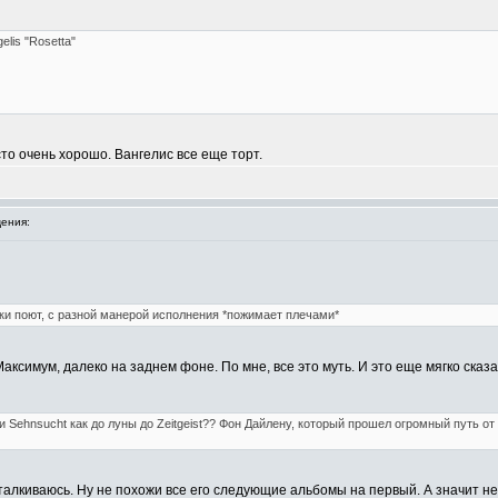
lis "Rosetta"
сто очень хорошо. Вангелис все еще торт.
ения:
ки поют, с разной манерой исполнения *пожимает плечами*
аксимум, далеко на заднем фоне. По мне, все это муть. И это еще мягко сказа
 Sehnsucht как до луны до Zeitgeist?? Фон Дайлену, который прошел огромный путь о
отталкиваюсь. Ну не похожи все его следующие альбомы на первый. А значит