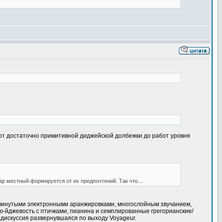
ь от достаточно примитивной диджейской долбежки до работ уровня
ар местный формируется от их предпочтений. Так что....
одвинутыми электронными аранжировками, многослойным звучанием,
ью-йджевость с птичками, пианина и семплированные грегорианские/
 дискуссия развернувшаяся по выходу Voyageur.