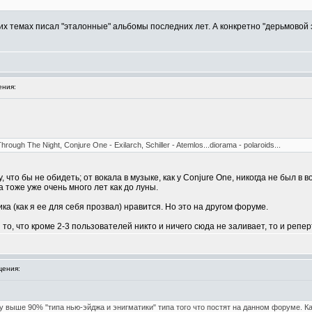
них темах писал "эталонные" альбомы последних лет. А конкретно "дерьмовой
ния:
rough The Night, Conjure One - Exilarch, Schiller - Atemlos...diorama - polaroids...
что бы не обидеть; от вокала в музыке, как у Conjure One, никогда не был в во
а тоже уже очень много лет как до луны.
а (как я ее для себя прозвал) нравится. Но это на другом форуме.
то, что кроме 2-3 пользователей никто и ничего сюда не заливает, то и репер
ения:
у выше 90% "типа нью-эйджа и энигматики" типа того что постят на данном форуме. Ка