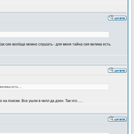
Как сие вообще можно слушать - для меня тайна сия велика есть.
елика есть....
поиски. Все ушли в чилл да дзен. Так что......