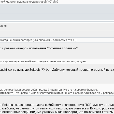
ьной музыки, и довольно дерьмовой" (С) Либ
ения:
никогда не был в восторге (как впрочем и полностью от СО)
т, с разной манерой исполнения *пожимает плечами*
я ему до его первого альбома тоже уже очень много лет как до луны.
ucht как до луны до Zeitgeist?? Фон Дайлену, который прошел огромный пут
ктроника (как я ее для себя прозвал) нравится. Но это на другом форуме.
итывая то, что кроме 2-3 пользователей никто и ничего сюда не заливает, то и реперту
еня Enigma всегда представляла собой некую качественную ПОП-музыку с пр
 альбома, не самой глупой тематикой текстов, вот этим всем. Всякого рода н
етьестепенные вещи. Видимо у многих было наоборот, что показывает хотя бы