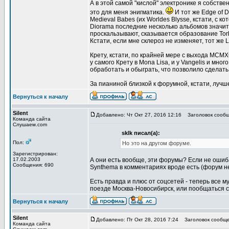
А в этой самой "кислой" электронике я собстве
это для меня энигматика.
И тот же Edge of D
Medieval Babes (их Worldes Blysse, кстати, с 
Diorama последние несколько альбомов значит
проскальзывают, сказывается образование Tor
Кстати, если мне склероз не изменяет, тот же L
Крету, кстати, по крайней мере с выхода MCMX
у самого Крету в Mona Lisa, и у Vangelis и мно
обработать и обыграть, что позволило сделат
За пианиной близкой к форумной, кстати, лучш
Вернуться к началу
Silent
Добавлено: Чт Окт 27, 2016 12:16
Заголовок сообщ
Команда сайта
Слушаем.com
sklk писал(а):
Пол:
Но это на другом форуме.
Зарегистрирован:
17.02.2003
А они есть вообще, эти форумы? Если не ошибаю
Сообщения: 690
Synthema в комментариях вроде есть (форум не
Есть правда и плюс от соцсетей - теперь все м
поезде Москва-Новосибирск, или пообщаться с R
Вернуться к началу
Silent
Добавлено: Пт Окт 28, 2016 7:24
Заголовок сообще
Команда сайта