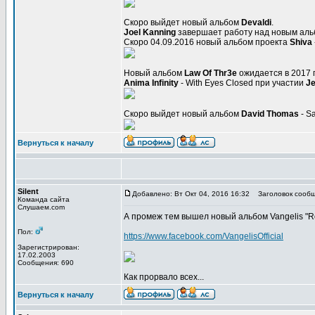
Скоро выйдет новый альбом
Devaldi
.
Joel Kanning
завершает работу над новым аль
Скоро 04.09.2016 новый альбом проекта
Shiva
Новый альбом
Law Of Thr3e
ожидается в 2017 г
Anima Infinity
- With Eyes Closed при участии
J
Скоро выйдет новый альбом
David Thomas
- S
Вернуться к началу
Silent
Добавлено: Вт Окт 04, 2016 16:32
Заголовок сообщ
Команда сайта
Слушаем.com
А промеж тем вышел новый альбом Vangelis "Ro
Пол:
https://www.facebook.com/VangelisOfficial
Зарегистрирован:
17.02.2003
Сообщения: 690
Как прорвало всех...
Вернуться к началу