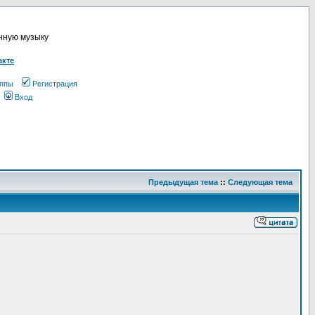
онную музыку
акте
ппы
Регистрация
Вход
Предыдущая тема
::
Следующая тема