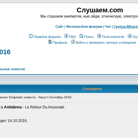
Слушаем.com
Мы слушаем энигматик, нью эйдж, этническую, электр
Сайт
|
Фотоальбом форума
|
Чат
|
Группа ВКонт
Правила форума
FAQ
Поиск
Пользователи
Гру
Профиль
Войти и проверить личные сообщения
016
льные новости
Сообщение
ия: Enigmatic новости - Август-Сентябрь 2016
кта
Anhidema
- Le Retour Du Anunnaki.
йдет 14.10.2016.