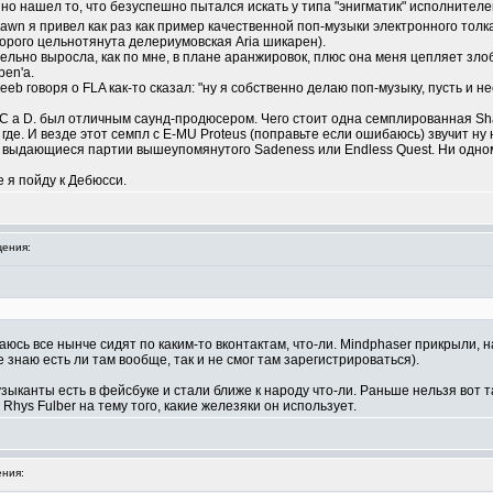
нно нашел то, что безуспешно пытался искать у типа "энигматик" исполнителей 
awn я привел как раз как пример качественной поп-музыки электронного толка.
которого цельнотянута делериумовская Aria шикарен).
ельно выросла, как по мне, в плане аранжировок, плюс она меня цепляет зл
ben'а.
eeb говоря о FLA как-то сказал: "ну я собственно делаю поп-музыку, пусть и 
C a D. был отличным саунд-продюсером. Чего стоит одна семплированная Shak
го где. И везде этот семпл с E-MU Proteus (поправьте если ошибаюсь) звучит н
ь выдающиеся партии вышеупомянутого Sadeness или Endless Quest. Ни одном
е я пойду к Дебюсси.
ения:
сь все нынче сидят по каким-то вконтактам, что-ли. Mindphaser прикрыли, на 
 знаю есть ли там вообще, так и не смог там зарегистрироваться).
узыканты есть в фейсбуке и стали ближе к народу что-ли. Раньше нельзя вот т
hys Fulber на тему того, какие железяки он использует.
ния: