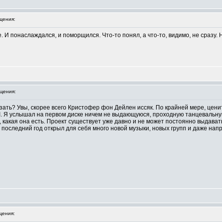
щения:
ure. И понаслаждался, и поморщился. Что-то понял, а что-то, видимо, не сразу
щения:
азать? Увы, скорее всего Кристофер фон Дейлен иссяк. По крайней мере, цени
ime I. Я услышал на первом диске ничем не выдающуюся, проходную танцевальн
 какая она есть. Проект существует уже давно и не может постоянно выдават
а последний год открыл для себя много новой музыки, новых групп и даже нап
щения: