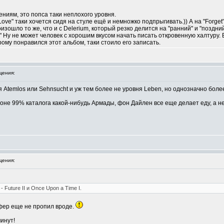
ниям, это попса таки неплохого уровня.
ove" таки хочется сидя на стуле ещё и немножко подпрыгивать.)) А на "Forget"
оизошло то же, что и с Delerium, который резко делится на "ранний" и "поздни
." Ну не может человек с хорошим вкусом начать писать откровенную халтуру.
рому понравился этот альбом, таки стоило его записать.
щения:
 Atemlos или Sehnsucht и уж тем более не уровня Leben, но однозначно бол
фоне 99% каталога какой-нибудь Армады, фон Дайлен все еще делает еду, а не
щения:
 Future II и Once Upon a Time I.
тофер еще не пропил вроде.
минут!