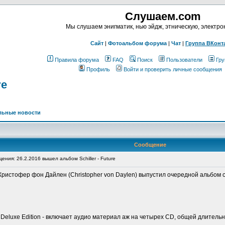
Слушаем.com
Мы слушаем энигматик, нью эйдж, этническую, электр
Сайт
|
Фотоальбом форума
|
Чат
|
Группа ВКонт
Правила форума
FAQ
Поиск
Пользователи
Гру
Профиль
Войти и проверить личные сообщения
re
льные новости
Сообщение
ния: 26.2.2016 вышел альбом Schiller - Future
стофер фон Дайлен (Christopher von Daylen) выпустил очередной альбом сво
 Deluxe Edition - включает аудио материал аж на четырех CD, общей длительн