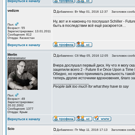
Вернуться к началу
vedizm
Добавлено: Вт Мар 01, 2016 12:37
Заголовок сооб
Ну, вот и я наконец-то послушал Schiller - Fut
Пол:
быть в последствии всё ещё раскроется…
Возраст: 55
Зарегистрирован: 13.01.2011
Сообщения: 812
Откуда: Казахстан
Вернуться к началу
Merlin
Добавлено: Сб Мар 05, 2016 12:05
Заголовок сооб
Administrator
Вчера дослушал первый диск. Ну что я могу ск
зацепили всего 2 - Future II и Once Upon a T
Обидно, но нужно принимать реальность такой,
теперь другие источники вдохновения, благо з
_________________
People talk too much for what they have to say
Пол:
Возраст: 49
Зарегистрирован:
20.02.2002
Сообщения: 1377
Откуда: Крым
Вернуться к началу
Scio
Добавлено: Пт Мар 11, 2016 17:13
Заголовок сооб