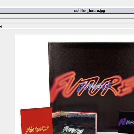
schiller_future.jpg
а)