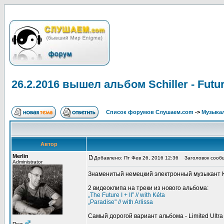
26.2.2016 вышел альбом Schiller - Futu
Список форумов Слушаем.com
->
Музыка
Автор
Merlin
Добавлено: Пт Фев 26, 2016 12:36
Заголовок сообще
Administrator
Знаменитый немецкий электронный музыкант Кри
2 видеоклипа на треки из нового альбома:
„The Future I + II” // with Kéta
„Paradise" // with Arlissa
Самый дорогой вариант альбома - Limited Ultra
Пол: