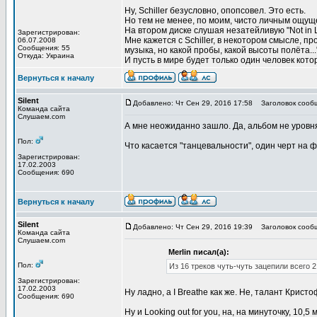
Ну, Schiller безусловно, опопсовел. Это есть.
Но тем не менее, по моим, чисто личным ощуще
На втором диске слушая незатейливую "Not in L
Зарегистрирован:
Мне кажется с Schiller, в некотором смысле, пр
06.07.2008
Сообщения: 55
музыка, но какой пробы, какой высоты полёта..
Откуда: Украина
И пусть в мире будет только один человек кото
Вернуться к началу
Silent
Добавлено: Чт Сен 29, 2016 17:58
Заголовок сооб
Команда сайта
Слушаем.com
А мне неожиданно зашло. Да, альбом не уровня
Пол:
Что касается "танцевальности", один черт на 
Зарегистрирован:
17.02.2003
Сообщения: 690
Вернуться к началу
Silent
Добавлено: Чт Сен 29, 2016 19:39
Заголовок сооб
Команда сайта
Слушаем.com
Merlin писал(а):
Пол:
Из 16 треков чуть-чуть зацепили всего 2 -
Зарегистрирован:
17.02.2003
Ну ладно, а I Breathe как же. Не, талант Крис
Сообщения: 690
Ну и Looking out for you, на, на минуточку, 10,5 