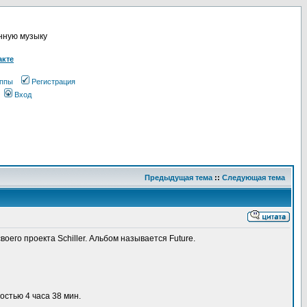
онную музыку
акте
ппы
Регистрация
Вход
Предыдущая тема
::
Следующая тема
его проекта Schiller. Альбом называется Future.
остью 4 часа 38 мин.