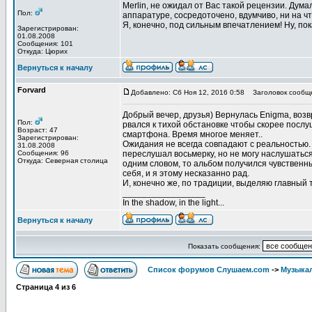
Merlin, не ожидал от Вас такой рецензии. Дума
Пол:
аппаратуре, сосредоточено, вдумчиво, ни на чт
Я, конечно, под сильным впечатлением! Ну, пока
Зарегистрирован:
01.08.2008
Сообщения: 101
Откуда: Цюрих
Вернуться к началу
Forvard
Добавлено: Сб Ноя 12, 2016 0:58
Заголовок сообщ
Добрый вечер, друзья) Вернулась Enigma, воз
Пол:
рвался к тихой обстановке чтобы скорее послу
Возраст: 47
смартфона. Время многое меняет..
Зарегистрирован:
Ожидания не всегда совпадают с реальностью. 
31.08.2008
Сообщения: 96
переслушал восьмерку, но не могу наслушаться
Откуда: Северная столица
одним словом, то альбом получился чувственным
себя, и я этому несказанно рад.
И, конечно же, по традиции, выделяю главный т
_________________
In the shadow, in the light...
Вернуться к началу
Показать сообщения:
Список форумов Слушаем.com
->
Музыка
Страница
4
из
6