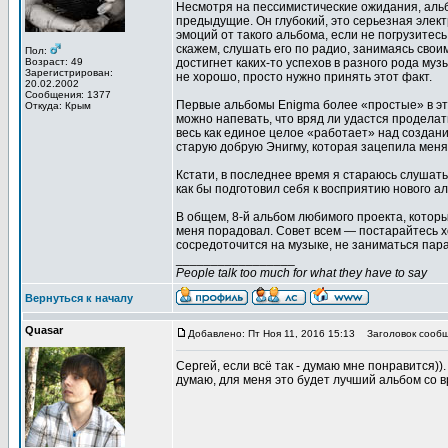
Несмотря на пессимистические ожидания, альбо
предыдущие. Он глубокий, это серьезная элек
эмоций от такого альбома, если не погрузитесь
скажем, слушать его по радио, занимаясь свои
Пол:
Возраст: 49
достигнет каких-то успехов в разного рода муз
Зарегистрирован:
не хорошо, просто нужно принять этот факт.
20.02.2002
Сообщения: 1377
Первые альбомы Enigma более «простые» в этом
Откуда: Крым
можно напевать, что вряд ли удастся проделать 
весь как единое целое «работает» над создани
старую добрую Энигму, которая зацепила меня 
Кстати, в последнее время я стараюсь слушать
как бы подготовил себя к восприятию нового а
В общем, 8-й альбом любимого проекта, которы
меня порадовал. Совет всем — постарайтесь х
сосредоточится на музыке, не заниматься пар
_________________
People talk too much for what they have to say
Вернуться к началу
Quasar
Добавлено: Пт Ноя 11, 2016 15:13
Заголовок сообщ
Сергей, если всё так - думаю мне понравится))
думаю, для меня это будет лучший альбом со в