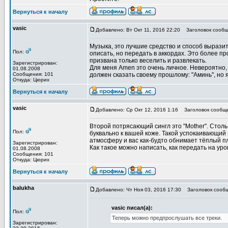
Вернуться к началу
vasic
Добавлено: Вт Окт 11, 2016 22:20
Заголовок сообщ
Музыка, это лучшие средство и способ выразит
Пол:
описать, но передать в аккордах. Это более п
призвана только веселить и развлекать.
Зарегистрирован:
Для меня Amen это очень личное. Невероятно, т
01.08.2008
Сообщения: 101
должен сказать своему прошлому: "Аминь", но я
Откуда: Цюрих
Вернуться к началу
vasic
Добавлено: Ср Окт 12, 2016 1:16
Заголовок сообще
Второй потрясающий сингл это "Mother". Столь
Пол:
буквально к вашей коже. Такой успокаивающий и
атмосферу и вас как-будто обнимает тёплый п
Зарегистрирован:
Как такое можно написать, как передать на ур
01.08.2008
Сообщения: 101
Откуда: Цюрих
Вернуться к началу
balukha
Добавлено: Чт Ноя 03, 2016 17:30
Заголовок сообщ
vasic писал(а):
Пол:
Теперь можно предпрослушать все треки.
Зарегистрирован: