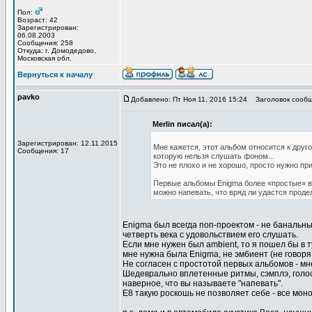
Пол:
Возраст: 42
Зарегистрирован:
06.08.2003
Сообщения: 258
Откуда: г. Домодедово,
Московская обл.
Вернуться к началу
pavko
Добавлено: Пт Ноя 11, 2016 15:24
Заголовок сообщ
Merlin писал(а):
Зарегистрирован: 12.11.2015
Мне кажется, этот альбом относится к друг
Сообщения: 17
которую нельзя слушать фоном...
Это не плохо и не хорошо, просто нужно при
Первые альбомы Enigma более «простые» в э
можно напевать, что вряд ли удастся проделат
Enigma был всегда поп-проектом - не банальны
четверть века с удовольствием его слушать.
Если мне нужен был ambient, то я пошел бы в 
мне нужна была Enigma, не эмбиент (не говоря 
Не согласен с простотой первых альбомов - мн
Шедеврально вплетенные ритмы, сэмплэ, голос
наверное, что вы называете "напевать".
Е8 такую роскошь не позволяет себе - все моно