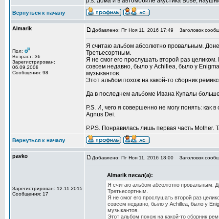
p.s. дома и в автомобиле акустика Bose, наушни
Вернуться к началу
Almarik
Добавлено: Пт Ноя 11, 2016 17:49
Заголовок сообщ
Я считаю альбом абсолютно провальным. Донел
Пол:
Третьесортным.
Возраст: 36
Я не смог его прослушать второй раз целиком. П
Зарегистрирован:
совсем недавно, было у Achillea, было у Enigm
06.09.2008
Сообщения: 98
музыкантов.
Этот альбом похож на какой-то сборник ремик
Да в последнем альбоме Ивана Купалы больше з
P.S. И, чего я совершенно не могу понять: как
Agnus Dei.
P.P.S. Понравилась лишь первая часть Mother. Т
Вернуться к началу
pavko
Добавлено: Пт Ноя 11, 2016 18:00
Заголовок сообщ
Almarik писал(а):
Я считаю альбом абсолютно провальным. Д
Зарегистрирован: 12.11.2015
Третьесортным.
Сообщения: 17
Я не смог его прослушать второй раз целико
совсем недавно, было у Achillea, было у En
музыкантов.
Этот альбом похож на какой-то сборник ре