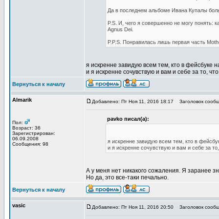
Да в последнем альбоме Ивана Купалы боль
P.S. И, чего я совершенно не могу понять:
Agnus Dei.
P.P.S. Понравилась лишь первая часть Mothe
я искренне завидую всем тем, кто в фейсбуке 
и я искренне сочувствую и вам и себе за то, что
Вернуться к началу
Almarik
Добавлено: Пт Ноя 11, 2016 18:17
Заголовок сообщ
pavko писал(а):
Пол:
Возраст: 36
Зарегистрирован:
06.09.2008
я искренне завидую всем тем, кто в фейсбу
Сообщения: 98
и я искренне сочувствую и вам и себе за то,
А у меня нет никакого сожаления. Я заранее зн
Но да, это все-таки печально.
Вернуться к началу
vasic
Добавлено: Пт Ноя 11, 2016 20:50
Заголовок сообщ