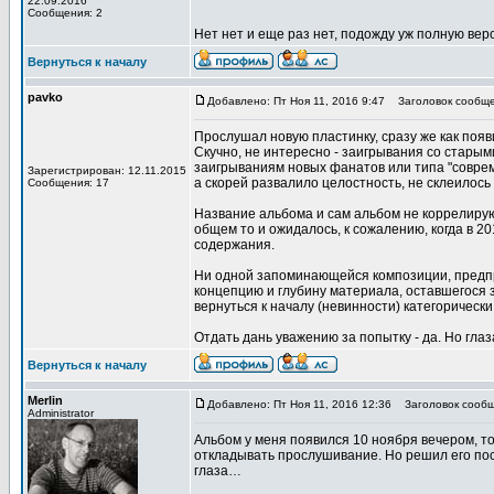
22.09.2016
Сообщения: 2
Нет нет и еще раз нет, подожду уж полную ве
Вернуться к началу
pavko
Добавлено: Пт Ноя 11, 2016 9:47
Заголовок сообще
Прослушал новую пластинку, сразу же как появил
Скучно, не интересно - заигрывания со стары
заигрываниям новых фанатов или типа "совреме
Зарегистрирован: 12.11.2015
а скорей развалило целостность, не склеилось ..
Сообщения: 17
Название альбома и сам альбом не коррелируют
общем то и ожидалось, к сожалению, когда в 20
содержания.
Ни одной запоминающейся композиции, предпр
концепцию и глубину материала, оставшегося за
вернуться к началу (невинности) категорически
Отдать дань уважению за попытку - да. Но глаз
Вернуться к началу
Merlin
Добавлено: Пт Ноя 11, 2016 12:36
Заголовок сообщ
Administrator
Альбом у меня появился 10 ноября вечером, то
откладывать прослушивание. Но решил его пос
глаза…