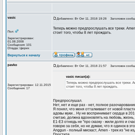
vasic
Добавлено: Вт Окт 11, 2016 19:26
Заголовок сообщ
Теперь можно предпрослушать все треки. Amen
Пол:
стоит того, чтобы 8 лет прождать.
Зарегистрирован:
01.08.2008
Сообщения: 101
Откуда: Цюрих
Вернуться к началу
pavko
Добавлено: Вт Окт 11, 2016 21:57
Заголовок сообщ
vasic писал(а):
Теперь можно предпрослушать все треки. A
Зарегистрирован: 12.11.2015
стоит того, чтобы 8 лет прождать.
Сообщения: 17
Предпрослушал.
Нет, нет и еще раз - нет, полное разочаровани
Я понял, что меня отталкивает от новой пласт
адовы муки... Ну не воспринимает сердце в 2016
считаю, должна вдохновлять на любовь, жизнь,
Е1-Е3 отнюдь не "про сказку - жили долго и с
говорю за себя, но не думаю, что я одинок в это
Anggun - полный мискаст, Amen - трек из "не из
Простите.