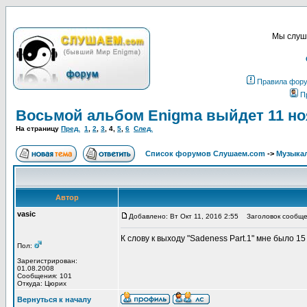
Мы слуша
Правила фор
П
Восьмой альбом Enigma выйдет 11 но
На страницу
Пред.
1
,
2
,
3
,
4
,
5
,
6
След.
Список форумов Слушаем.com
->
Музыка
Автор
vasic
Добавлено: Вт Окт 11, 2016 2:55
Заголовок сообще
К слову к выходу "Sadeness Part.1" мне было 15 
Пол:
Зарегистрирован:
01.08.2008
Сообщения: 101
Откуда: Цюрих
Вернуться к началу