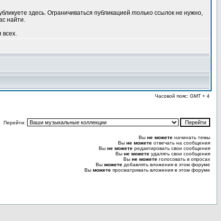
публикуете здесь. Ограничиваться публикацией
только
ссылок не нужно,
ас найти.
 всех.
Часовой пояс: GMT + 4
Перейти:
Вы
не можете
начинать темы
Вы
не можете
отвечать на сообщения
Вы
не можете
редактировать свои сообщения
Вы
не можете
удалять свои сообщения
Вы
не можете
голосовать в опросах
Вы
можете
добавлять вложения в этом форуме
Вы
можете
просматривать вложения в этом форуме