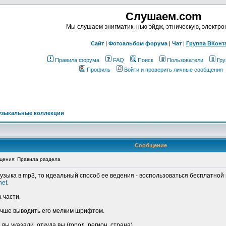
Слушаем.com
Мы слушаем энигматик, нью эйдж, этническую, электр
Сайт
|
Фотоальбом форума
|
Чат
|
Группа ВКонт
Правила форума
FAQ
Поиск
Пользователи
Гру
Профиль
Войти и проверить личные сообщения
узыкальные коллекции
Сообщение
ения: Правила раздела
музыка в mp3, то идеальный способ ее ведения - воспользоваться бесплатной 
net
.
 части.
лучше выводить его мелким шрифтом.
ы указали, откуда вы (город, регион, страна).