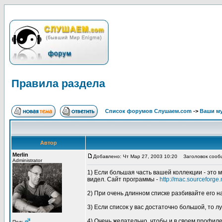
Правила раздела
Список форумов Слушаем.com
->
Ваши м
Автор
Merlin
Добавлено: Чт Мар 27, 2003 10:20
Заголовок сообщ
Administrator
1) Если большая часть вашей коллекции - это 
видел. Сайт программы -
http://mac.sourceforge.
2) При очень длинном списке разбивайте его на
3) Если список у вас достаточно большой, то 
4) Очень желательно, чтобы и в своем профиле в
Пол: