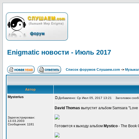
Enigmatic новости - Июль 2017
Список форумов Слушаем.com
->
Музыка
Автор
Mysterius
Добавлено: Ср Июл 05, 2017 13:21
Заголовок сообщ
David Thomas
выпустит альбом Samsara "Love a
Зарегистрирован:
13.03.2003
Сообщения: 1181
Готовится к выходу альбом
Mystico
- The Book O