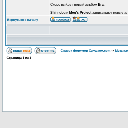
Скоро выйдет новый альбом
Era
.
Shinnobu
и
Meg's Project
записывают новые а
Вернуться к началу
Список форумов Слушаем.com
->
Музыка
Страница
1
из
1