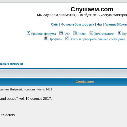
Слушаем.com
Мы слушаем энигматик, нью эйдж, этническую, электр
Сайт
|
Фотоальбом форума
|
Чат
|
Группа ВКонт
Правила форума
FAQ
Поиск
Пользователи
Гру
Профиль
Войти и проверить личные сообщения
льные новости
Сообщение
ения: Enigmatic новости - Июль 2017
nd peace", vol. 16 осенью 2017.
f Secrets.