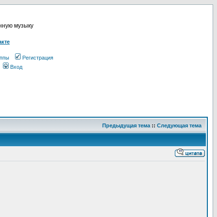
онную музыку
акте
ппы
Регистрация
Вход
Предыдущая тема
::
Следующая тема