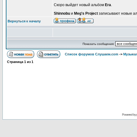
Скоро выйдет новый альбом
Era
.
Shinnobu
и
Meg's Project
записывают новые а
Вернуться к началу
Показать сообщения:
Список форумов Слушаем.com
->
Музыка
Страница
1
из
1
Powered by 