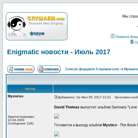
Мы слуша
Правила фор
П
Enigmatic новости - Июль 2017
Список форумов Слушаем.com
->
Музыка
Автор
Mysterius
Добавлено: Ср Июл 05, 2017 13:21
Заголовок сообщ
David Thomas
выпустит альбом Samsara "Love a
Зарегистрирован:
13.03.2003
Сообщения: 1181
Готовится к выходу альбом
Mystico
- The Book O