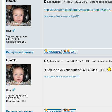
kipo095
Добавлено: Чт Янв 27, 2011 0:02
Заголовок сообще
http://slushaem.com/forum/viewtopic.php?t=3542
_________________
http://www.lastfm.ru/user/kipo095
Пол:
Зарегистрирован:
24.07.2006
Сообщения: 159
Вернуться к началу
kipo095
Добавлено: Вт Ноя 28, 2017 16:10
Заголовок сообщ
В ноябре ему исполнилось бы 48 лет... R.I.P.
_________________
http://www.lastfm.ru/user/kipo095
Пол:
Зарегистрирован:
24.07.2006
Сообщения: 159
Вернуться к началу