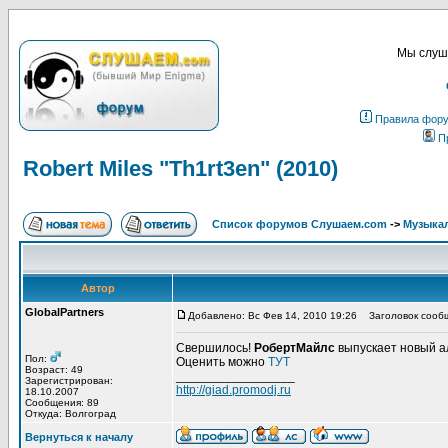
Мы слуша
Правила фор
П
Robert Miles "Th1rt3en" (2010)
Список форумов Слушаем.com
->
Музыка
Автор
GlobalPartners
Добавлено: Вс Фев 14, 2010 19:26
Заголовок сообщен
Свершилось!
РобертМайлс
выпускает новый а
Пол:
Оценить можно
ТУТ
Возраст: 49
_________________
Зарегистрирован:
http://giad.promodj.ru
18.10.2007
Сообщения: 89
Откуда: Волгоград
Вернуться к началу