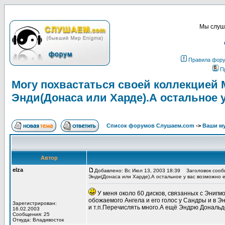
Мы слуша
Правила фор
П
Могу похвастаться своей коллекцией 
Энди(Донаса или Харде).А остальное у
Список форумов Слушаем.com
->
Ваши м
Автор
elza
Добавлено: Вс Июл 13, 2003 18:39
Заголовок сообщ
Энди(Донаса или Харде).А остальное у вас возможно ес
У меня около 60 дисков, связанных с Энигм
обожаемого Ангела и его голос у Сандры и в Эн
Зарегистрирован:
и т.п.Перечислять много.А ещё Эндрю Дональдс.
16.02.2003
Сообщения: 25
Откуда: Владивосток