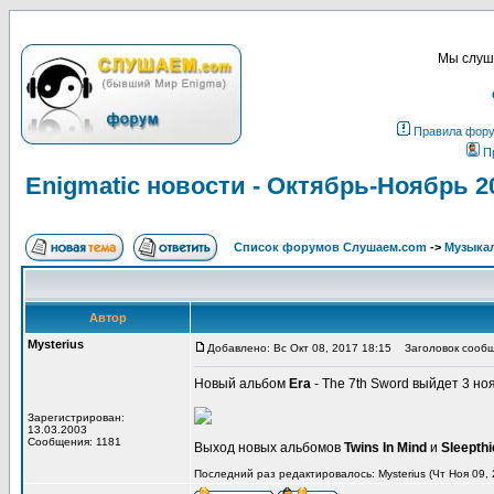
Мы слуша
Правила фор
П
Enigmatic новости - Октябрь-Ноябрь 2
Список форумов Слушаем.com
->
Музыка
Автор
Mysterius
Добавлено: Вс Окт 08, 2017 18:15
Заголовок сообще
Новый альбом
Era
- The 7th Sword выйдет 3 но
Зарегистрирован:
13.03.2003
Сообщения: 1181
Выход новых альбомов
Twins In Mind
и
Sleepthi
Последний раз редактировалось: Mysterius (Чт Ноя 09, 