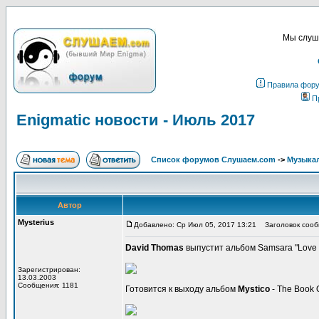
Мы слуша
Правила фор
П
Enigmatic новости - Июль 2017
Список форумов Слушаем.com
->
Музыка
Автор
Mysterius
Добавлено: Ср Июл 05, 2017 13:21
Заголовок сообщ
David Thomas
выпустит альбом Samsara "Love a
Зарегистрирован:
13.03.2003
Сообщения: 1181
Готовится к выходу альбом
Mystico
- The Book O