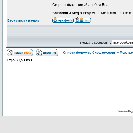
Скоро выйдет новый альбом
Era
.
Shinnobu
и
Meg's Project
записывают новые а
Вернуться к началу
Показать сообщения:
Список форумов Слушаем.com
->
Музыка
Страница
1
из
1
Powered by 