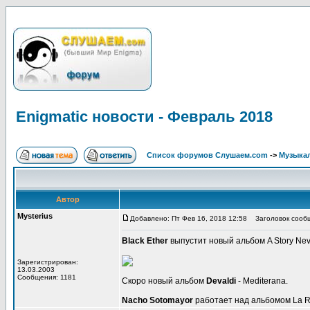
Enigmatic новости - Февраль 2018
Список форумов Слушаем.com
->
Музыка
Автор
Mysterius
Добавлено: Пт Фев 16, 2018 12:58
Заголовок сообще
Black Ether
выпустит новый альбом A Story Neve
Зарегистрирован:
13.03.2003
Сообщения: 1181
Скоро новый альбом
Devaldi
- Mediterana.
Nacho Sotomayor
работает над альбомом La R