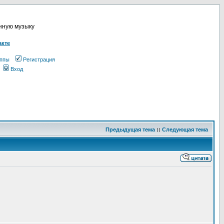
онную музыку
акте
ппы
Регистрация
Вход
Предыдущая тема
::
Следующая тема