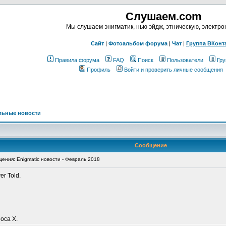
Слушаем.com
Мы слушаем энигматик, нью эйдж, этническую, электр
Сайт
|
Фотоальбом форума
|
Чат
|
Группа ВКонт
Правила форума
FAQ
Поиск
Пользователи
Гру
Профиль
Войти и проверить личные сообщения
льные новости
Сообщение
ния: Enigmatic новости - Февраль 2018
r Told.
oca X.