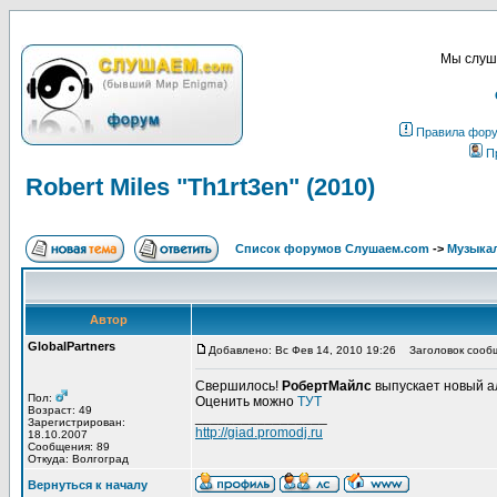
Мы слуша
Правила фор
П
Robert Miles "Th1rt3en" (2010)
Список форумов Слушаем.com
->
Музыка
Автор
GlobalPartners
Добавлено: Вс Фев 14, 2010 19:26
Заголовок сообщен
Свершилось!
РобертМайлс
выпускает новый а
Пол:
Оценить можно
ТУТ
Возраст: 49
_________________
Зарегистрирован:
http://giad.promodj.ru
18.10.2007
Сообщения: 89
Откуда: Волгоград
Вернуться к началу