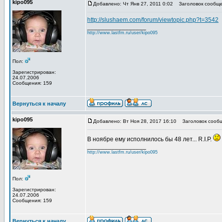
kipo095
Добавлено: Чт Янв 27, 2011 0:02
Заголовок сообще
http://slushaem.com/forum/viewtopic.php?t=3542
_________________
http://www.lastfm.ru/user/kipo095
Пол:
Зарегистрирован:
24.07.2006
Сообщения: 159
Вернуться к началу
kipo095
Добавлено: Вт Ноя 28, 2017 16:10
Заголовок сообщ
В ноябре ему исполнилось бы 48 лет... R.I.P.
_________________
http://www.lastfm.ru/user/kipo095
Пол:
Зарегистрирован:
24.07.2006
Сообщения: 159
Вернуться к началу