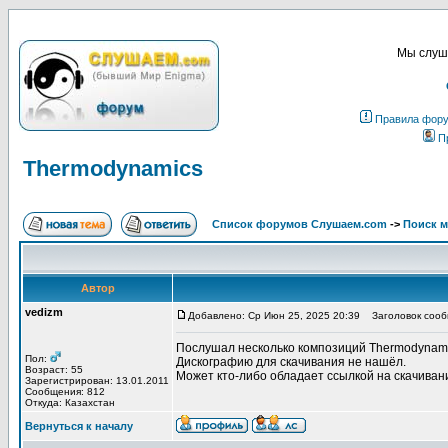
Мы слуша
Правила фор
П
Thermodynamics
Список форумов Слушаем.com
->
Поиск 
Автор
vedizm
Добавлено: Ср Июн 25, 2025 20:39
Заголовок сооб
Послушал несколько композиций Thermodynami
Пол:
Дискографию для скачивания не нашёл.
Возраст: 55
Может кто-либо обладает ссылкой на скачиван
Зарегистрирован: 13.01.2011
Сообщения: 812
Откуда: Казахстан
Вернуться к началу