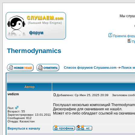
Мы слуша
Правила фор
П
Thermodynamics
Список форумов Слушаем.com
->
Поиск 
Автор
vedizm
Добавлено: Ср Июн 25, 2025 20:39
Заголовок сооб
Послушал несколько композиций Thermodynami
Пол:
Дискографию для скачивания не нашёл.
Возраст: 55
Может кто-либо обладает ссылкой на скачиван
Зарегистрирован: 13.01.2011
Сообщения: 812
Откуда: Казахстан
Вернуться к началу