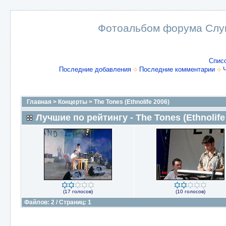
Фотоальбом форума Слу
Спис
Последние добавления
Последние комментарии
Главная
>
Концерты
>
The Tones (Ethnolife 2006)
Лучшие по рейтингу - The Tones (Ethnolife
(17 голосов)
(10 голосов)
Файлов: 2 / Страниц: 1