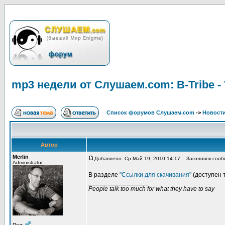
mp3 недели от Слушаем.com: B-Tribe - 
Список форумов Слушаем.com
->
Новости
Автор
Merlin
Добавлено: Ср Май 19, 2010 14:17
Заголовок сообще
Administrator
В разделе
"Ссылки для скачивания"
(доступен 
_________________
People talk too much for what they have to say
Пол: