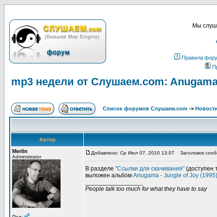
Мы слуша
Правила фор
П
mp3 недели от Слушаем.com: Anugama - 
Список форумов Слушаем.com
->
Новости
Автор
Merlin
Добавлено: Ср Июл 07, 2010 13:07
Заголовок сообщ
Administrator
В разделе
"Ссылки для скачивания"
(доступен 
выложен альбом
Anugama - Jungle of Joy (1995
_________________
People talk too much for what they have to say
Пол: