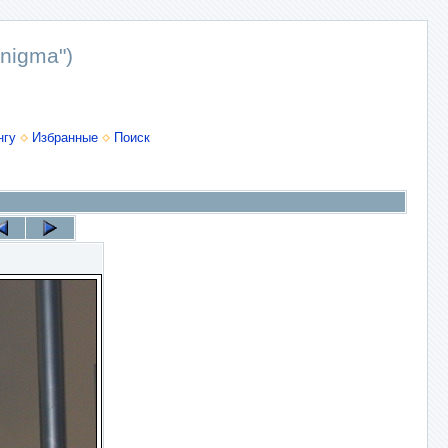
nigma")
нгу
Избранные
Поиск