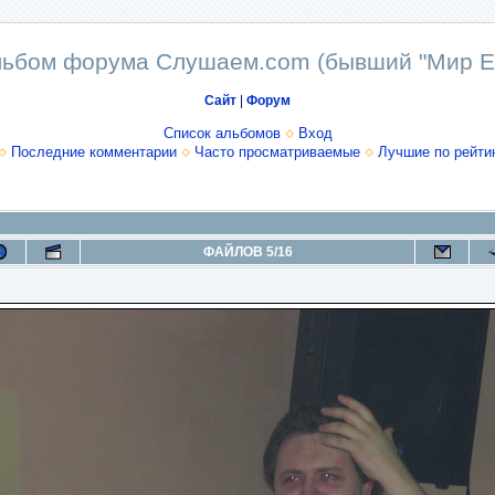
ьбом форума Слушаем.com (бывший "Мир E
Сайт
|
Форум
Список альбомов
Вход
Последние комментарии
Часто просматриваемые
Лучшие по рейти
ФАЙЛОВ 5/16