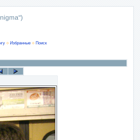
nigma")
нгу
Избранные
Поиск