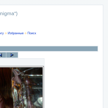
nigma")
нгу
Избранные
Поиск