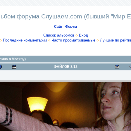
ьбом форума Слушаем.com (бывший "Мир E
Сайт
|
Форум
Список альбомов
Вход
Последние комментарии
Часто просматриваемые
Лучшие по рейти
лина в Москву)
ФАЙЛОВ 3/12