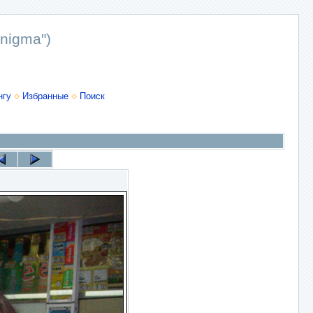
nigma")
нгу
Избранные
Поиск