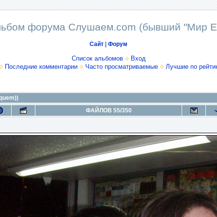
ьбом форума Слушаем.com (бывший "Мир E
Сайт
|
Форум
Список альбомов
Вход
Последние комментарии
Часто просматриваемые
Лучшие по рейти
iquem))
ФАЙЛОВ 55/350