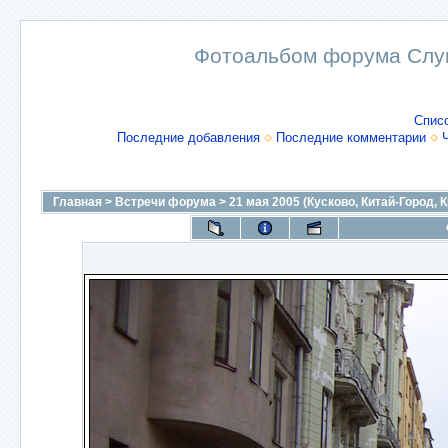
Фотоальбом форума Слу
Спис
Последние добавления
Последние комментарии
Главная
>
Встречи форума
>
21 мая 2005 (Кусково, Китай-Город, 